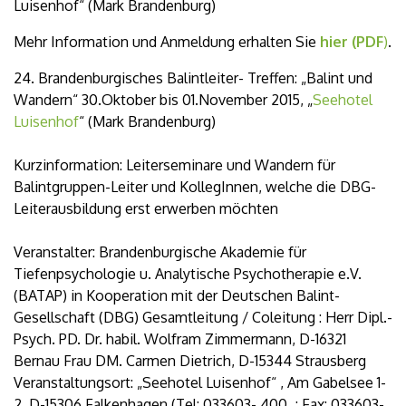
Luisenhof“ (Mark Brandenburg)
Mehr Information und Anmeldung erhalten Sie
hier (PDF
)
.
24. Brandenburgisches Balintleiter- Treffen: „Balint und
Wandern“ 30.Oktober bis 01.November 2015, „
Seehotel
Luisenhof
“ (Mark Brandenburg)
Kurzinformation: Leiterseminare und Wandern für
Balintgruppen-Leiter und KollegInnen, welche die DBG-
Leiterausbildung erst erwerben möchten
Veranstalter: Brandenburgische Akademie für
Tiefenpsychologie u. Analytische Psychotherapie e.V.
(BATAP) in Kooperation mit der Deutschen Balint-
Gesellschaft (DBG) Gesamtleitung / Coleitung : Herr Dipl.-
Psych. PD. Dr. habil. Wolfram Zimmermann, D-16321
Bernau Frau DM. Carmen Dietrich, D-15344 Strausberg
Veranstaltungsort: „Seehotel Luisenhof“ , Am Gabelsee 1-
2, D-15306 Falkenhagen (Tel: 033603- 400, ; Fax: 033603-