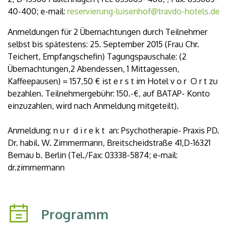
40-400; e-mail:
reservierung-luisenhof@travdo-hotels.de
Anmeldungen für 2 Übernachtungen durch Teilnehmer
selbst bis spätestens: 25. September 2015 (Frau Chr.
Teichert, Empfangschefin) Tagungspauschale: (2
Übernachtungen,2 Abendessen, 1 Mittagessen,
Kaffeepausen) = 157,50 € ist e r s t im Hotel v o r O r t zu
bezahlen. Teilnehmergebühr: 150.-€, auf BATAP- Konto
einzuzahlen, wird nach Anmeldung mitgeteilt).
Anmeldung: n u r d i r e k t an: Psychotherapie- Praxis PD.
Dr. habil. W. Zimmermann, Breitscheidstraße 41,D-16321
Bernau b. Berlin (Tel./Fax: 03338-5874; e-mail:
dr.zimmermann
Programm