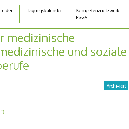
sfelder
Tagungskalender
Kompetenznetzwerk
PSGV
r medizinische
medizinische und soziale
berufe
Archiviert
DF)
.