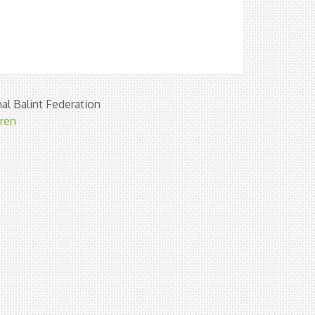
al Balint Federation
eren