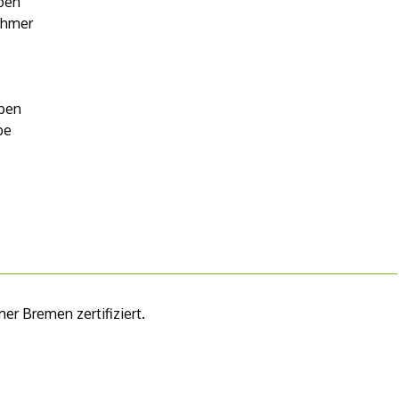
ppen
nehmer
ppen
pe
r Bremen zertifiziert.