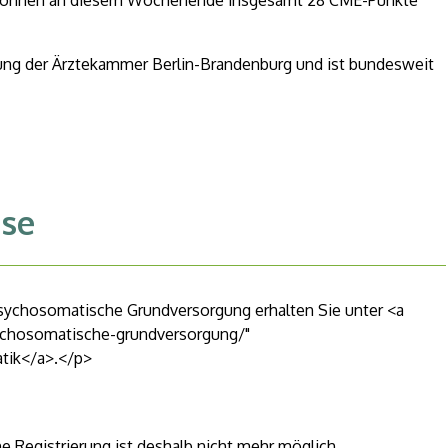
können an diesem Wochenende insgesamt 28 CME-Punkte
ng der Ärztekammer Berlin-Brandenburg und ist bundesweit
se
sychosomatische Grundversorgung erhalten Sie unter <a
sychosomatische-grundversorgung/"
atik</a>.</p>
e Registrierung ist deshalb nicht mehr möglich.