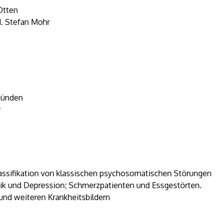
Otten
d. Stefan Mohr
Münden
r
assifikation von klassischen psychosomatischen Störungen
nik und Depression; Schmerzpatienten und Essgestörten.
 und weiteren Krankheitsbildern