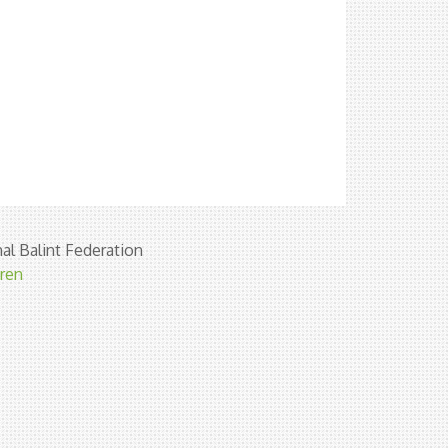
al Balint Federation
eren