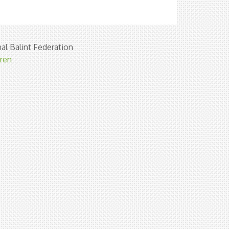
al Balint Federation
eren