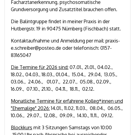
Facharztanerkennung, psychosomatische
Grundversorgung und Zusatztitel brauchen offen.
Die Balintgruppe findet in meiner Praxis in der
Hutbergstr. 19 in 90475 Nürnberg (Fischbach) statt.
Kontaktaufnahme und Anmeldung per mail: praxis-
e.schreiber@posteo.de oder telefonisch: 0157-
83165047
Die Termine für 2026 sind:
07
.01., 21.01., 04.02.,
18.02., 04.03., 18.03., 01.04.,
15.04., 29.04, 13.05.,
03.06., 24.06., 01.07., 22.07., 05.08., 02.09.,
16.09., 07.10., 21.10., 04.11., 18.11., 02.12.
Monatliche Termine für erfahrene Kolleg*innen und
"Ehemalige" 2026:
14
.01., 11.02, 11.03., 08.04., 06.05.,
10.06., 29.07., 12.08., 09.09., 14.10., 11.11., 09.12.
Blockkurs
mit 3 Sitzungen Samstags von 10:00
-15:00 Uhr nach Absprache bei ausreichender